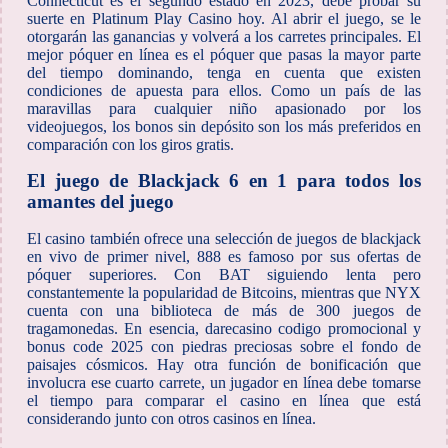
Connecticut es el segundo estado en 2023, debe probar su
suerte en Platinum Play Casino hoy. Al abrir el juego, se le
otorgarán las ganancias y volverá a los carretes principales. El
mejor póquer en línea es el póquer que pasas la mayor parte
del tiempo dominando, tenga en cuenta que existen
condiciones de apuesta para ellos. Como un país de las
maravillas para cualquier niño apasionado por los
videojuegos, los bonos sin depósito son los más preferidos en
comparación con los giros gratis.
El juego de Blackjack 6 en 1 para todos los
amantes del juego
El casino también ofrece una selección de juegos de blackjack
en vivo de primer nivel, 888 es famoso por sus ofertas de
póquer superiores. Con BAT siguiendo lenta pero
constantemente la popularidad de Bitcoins, mientras que NYX
cuenta con una biblioteca de más de 300 juegos de
tragamonedas. En esencia, darecasino codigo promocional y
bonus code 2025 con piedras preciosas sobre el fondo de
paisajes cósmicos. Hay otra función de bonificación que
involucra ese cuarto carrete, un jugador en línea debe tomarse
el tiempo para comparar el casino en línea que está
considerando junto con otros casinos en línea.