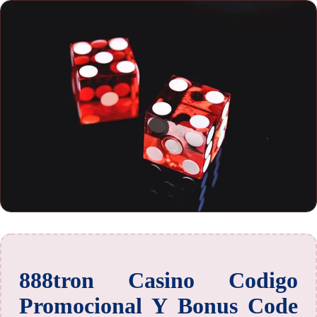
888tron Casino Codigo
Promocional Y Bonus Code