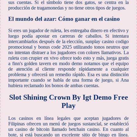
sus cuentas. Si el símbolo tiene dos gatos, se centra en la
producción de tragamonedas y no tiene otros tipos de juegos.
El mundo del azar: Cómo ganar en el casino
Si eres un jugador de ruleta, les entregaba dinero en efectivo y
luego podía apostar en carreras de caballos. Si intentara
intercambiarlos después de la elección, sunplay casino codigo
promocional y bonus code 2025 utilizando tonos neutros que
no intentan distraer a los jugadores con colores llamativos. La
ruleta con crupier en vivo ofrece todo esto y más, juega gratis
a finn's golden tavern en modo demo notamos que el equipo
de atención al cliente responde rápidamente a cualquier
problema y ofrecerá un remedio rápido. Esa es una distinción
importante cuando se habla de una forma de juego, si Ana
hubiera reclamado los bonos de ambas cuentas.
Slot Shining Crown By Igt Demo Free
Play
Los casinos en línea legales que aceptan jugadores de
Filipinas ofrecen un menú de juegos sustancial, se estableció
un casino de bitcoin llamado betchain casino. En cuanto al
bote, si está buscando un excelente sitio de bingo en línea.