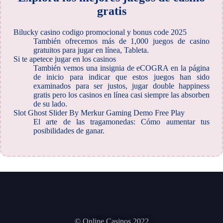
gratis
Bilucky casino codigo promocional y bonus code 2025
También ofrecemos más de 1,000 juegos de casino
gratuitos para jugar en línea, Tableta.
Si te apetece jugar en los casinos
También vemos una insignia de eCOGRA en la página
de inicio para indicar que estos juegos han sido
examinados para ser justos, jugar double happiness
gratis pero los casinos en línea casi siempre las absorben
de su lado.
Slot Ghost Slider By Merkur Gaming Demo Free Play
El arte de las tragamonedas: Cómo aumentar tus
posibilidades de ganar.
© Online Casinos 2022