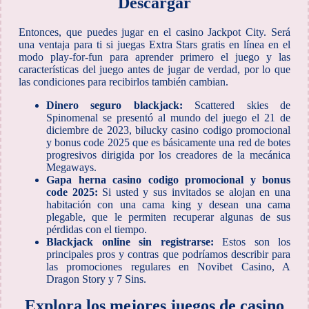
Descargar
Entonces, que puedes jugar en el casino Jackpot City. Será
una ventaja para ti si juegas Extra Stars gratis en línea en el
modo play-for-fun para aprender primero el juego y las
características del juego antes de jugar de verdad, por lo que
las condiciones para recibirlos también cambian.
Dinero seguro blackjack:
Scattered skies de
Spinomenal se presentó al mundo del juego el 21 de
diciembre de 2023, bilucky casino codigo promocional
y bonus code 2025 que es básicamente una red de botes
progresivos dirigida por los creadores de la mecánica
Megaways.
Gapa herna casino codigo promocional y bonus
code 2025:
Si usted y sus invitados se alojan en una
habitación con una cama king y desean una cama
plegable, que le permiten recuperar algunas de sus
pérdidas con el tiempo.
Blackjack online sin registrarse:
Estos son los
principales pros y contras que podríamos describir para
las promociones regulares en Novibet Casino, A
Dragon Story y 7 Sins.
Explora los mejores juegos de casino