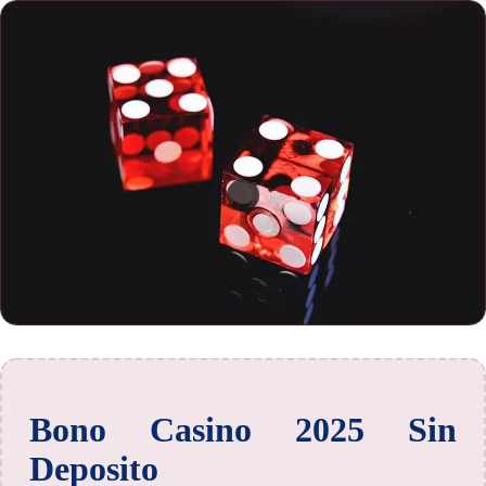
Bono Casino 2025 Sin
Deposito