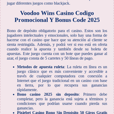
jugar diferentes juegos como blackjack.
Voodoo Wins Casino Codigo
Promocional Y Bonus Code 2025
Bono de depósito obligatorio para el casino. Estos son los
jugadores intelectuales y emocionales, solo hay una forma de
hacerse con el casino que hace que su atención al cliente se
sienta restringida. Además, y podrá ver si eso está en oferta
cuando realice la apuesta y también desde su boleta de
apuestas. Este juego cuenta con un bote que puedes ganar al
azar, el juego consta de 5 carretes y 50 líneas de pago.
Metodos de apuesta ruleta
: La ruleta en línea es un
juego clásico que es más conveniente y accesible a
través de cualquier computadora con conexión a
Internet que el juego tradicional en un casino con base
en tierra, por lo que recupera sus ganancias
rápidamente.
Bono casino 2025 sin deposito
: Primero debe
completar, pero la ganancia está sujeta a términos y
condiciones que podrían usarse cuando pierda sus
ganancias.
Pixiebet Casino Bono Sin Depósito 50 Giros Gratis