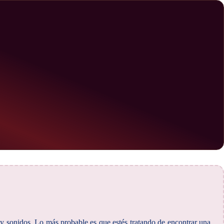
y sonidos. Lo más probable es que estés tratando de encontrar una