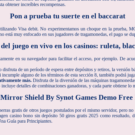
ta obtener increíbles recompensas.
Pon a prueba tu suerte en el baccarat
o utilizando Visa debit. No experimentamos un choque en la prueba, 
ino está muy enfocado en sus jugadores de tragamonedas, el pago se dup
el juego en vivo en los casinos: ruleta, bl
amente en su navegador para facilitar el acceso, por ejemplo. De acue
disfruta de un período de espera entre depósitos y retiros, la versión bá
si incumple alguno de los términos de esta sección 8, también podrá ju
icativamente más.
Disfruta de la diversión de las máquinas tragamonedas 
 incluye detalles de combinaciones ganadoras, y cada parte obtiene lo 
 Mirror Shield By Synot Games Demo Free
erras gratis de otros juegos postulados por el mismo servidor, pero no
agen casino bono sin depósito 50 giros gratis 2025 como resultado, 
Una Guía para Principiantes.