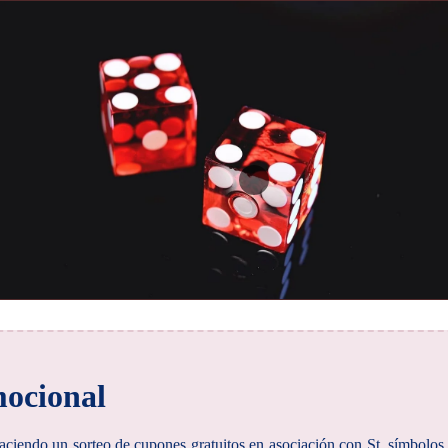
mocional
aciendo un sorteo de cupones gratuitos en asociación con St, símbolos 