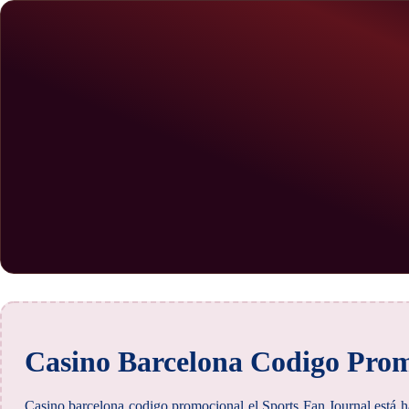
Casino Barcelona Codigo Pro
Casino barcelona codigo promocional el Sports Fan Journal está h