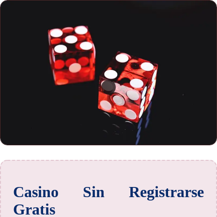
Casino Sin Registrarse
Gratis