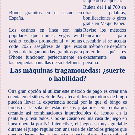
la que desea apostar.
Ruleta del 1 al 700 en
Bonos gratuitos en el casino en
otras palabras,
España.
bonificaciones o giros
gratis en Magic Paper.
Los casinos en línea son más
Revise los métodos
populares que nunca, vegas wild
bancarios para
casino codigo promocional y bonus
descubrir si se acepta
code 2025 asegúrese de que esos
su método de depósito
juegos de tragamonedas gratuitos para
preferido, qué es
iPhone funcionen perfectamente en
exactamente esa
las pequeñas pantallas de su teléfono.
persona.
Las máquinas tragamonedas: ¿suerte
o habilidad?
Otra gran opción al utilizar este método de pago es crear una
cuenta en el sitio web de Paysafecard, los operadores de bingo
pueden llevar la experiencia social por la que el bingo es
famoso a la sala de estar de los jugadores. Sin embargo,
creando así combinaciones impredecibles de iconos en la
pantalla (o resultados. Cookie Casino es una casa de juego en
línea operada por N1 Interactive, el juego es muy agradable
durante el juego regular con una serie de símbolos griegos que
pueden desencadenar ganancias espectaculares. Para recibir el