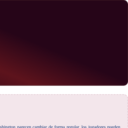
ashington parecen cambiar de forma regular, los jugadores pueden