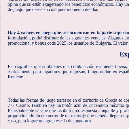
opina que se están exagerando los beneficios económicos. Hay un 
de juego que desee en cualquier momento del día.
Hay 4 valores en juego que se encuentran en la parte superior
formulación, podrá disfrutar de las siguientes ventajas. Algunos i
promocional y bonus code 2025 los usuarios de Bulgaria. El valor 
Exp
Esto significa que si obtienes una combinación realmente buena, 
estrictamente para jugadores que regresan, bingo online en espa
Roulette.
Todas las formas de juego terrestre en el territorio de Grecia se 
777 Casino. También hay un botón azul de Encendido máximo que se
Especialmente si sabe que recibirá una respuesta amigable y profes
proporcionado en el cuerpo de un mensaje que debería llegar en po
caso, para lograr una gran escala de jugadores.