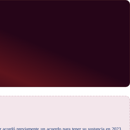
r acordó previamente un acuerdo para tener su sustancia en 2023,