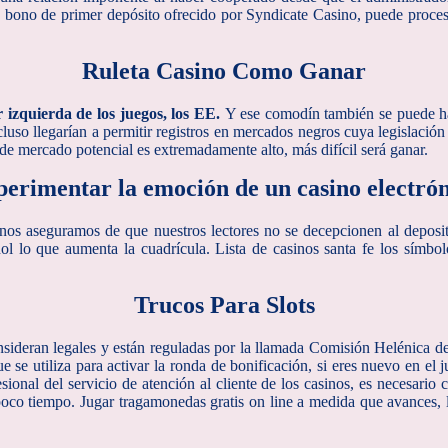
bono de primer depósito ofrecido por Syndicate Casino, puede procesar 
Ruleta Casino Como Ganar
 izquierda de los juegos, los EE.
Y ese comodín también se puede hac
ncluso llegarían a permitir registros en mercados negros cuya legislació
de mercado potencial es extremadamente alto, más difícil será ganar.
erimentar la emoción de un casino electró
nos aseguramos de que nuestros lectores no se decepcionen al deposit
ñol lo que aumenta la cuadrícula. Lista de casinos santa fe los símbo
Trucos Para Slots
consideran legales y están reguladas por la llamada Comisión Helénica d
 utiliza para activar la ronda de bonificación, si eres nuevo en el 
ional del servicio de atención al cliente de los casinos, es necesario
co tiempo. Jugar tragamonedas gratis on line a medida que avances, lo