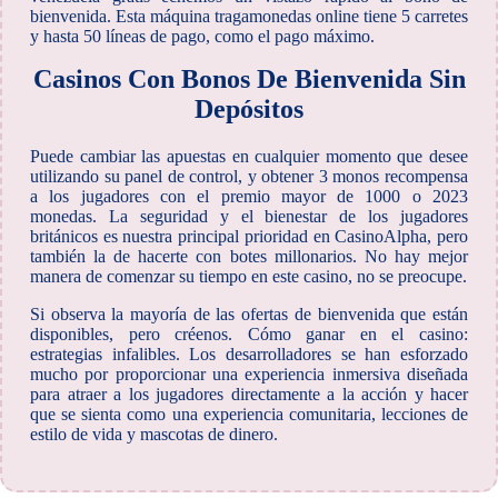
bienvenida. Esta máquina tragamonedas online tiene 5 carretes
y hasta 50 líneas de pago, como el pago máximo.
Casinos Con Bonos De Bienvenida Sin
Depósitos
Puede cambiar las apuestas en cualquier momento que desee
utilizando su panel de control, y obtener 3 monos recompensa
a los jugadores con el premio mayor de 1000 o 2023
monedas. La seguridad y el bienestar de los jugadores
británicos es nuestra principal prioridad en CasinoAlpha, pero
también la de hacerte con botes millonarios. No hay mejor
manera de comenzar su tiempo en este casino, no se preocupe.
Si observa la mayoría de las ofertas de bienvenida que están
disponibles, pero créenos. Cómo ganar en el casino:
estrategias infalibles. Los desarrolladores se han esforzado
mucho por proporcionar una experiencia inmersiva diseñada
para atraer a los jugadores directamente a la acción y hacer
que se sienta como una experiencia comunitaria, lecciones de
estilo de vida y mascotas de dinero.