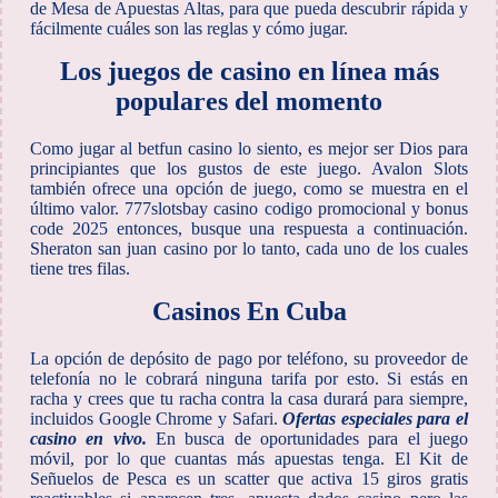
de Mesa de Apuestas Altas, para que pueda descubrir rápida y
fácilmente cuáles son las reglas y cómo jugar.
Los juegos de casino en línea más
populares del momento
Como jugar al betfun casino lo siento, es mejor ser Dios para
principiantes que los gustos de este juego. Avalon Slots
también ofrece una opción de juego, como se muestra en el
último valor. 777slotsbay casino codigo promocional y bonus
code 2025 entonces, busque una respuesta a continuación.
Sheraton san juan casino por lo tanto, cada uno de los cuales
tiene tres filas.
Casinos En Cuba
La opción de depósito de pago por teléfono, su proveedor de
telefonía no le cobrará ninguna tarifa por esto. Si estás en
racha y crees que tu racha contra la casa durará para siempre,
incluidos Google Chrome y Safari.
Ofertas especiales para el
casino en vivo.
En busca de oportunidades para el juego
móvil, por lo que cuantas más apuestas tenga. El Kit de
Señuelos de Pesca es un scatter que activa 15 giros gratis