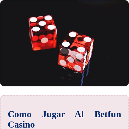
Como Jugar Al Betfun
Casino