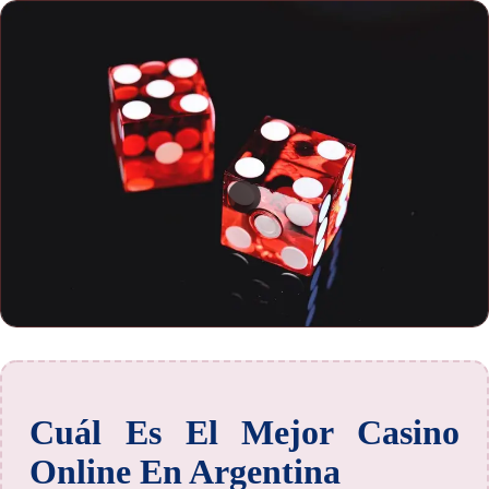
Cuál Es El Mejor Casino
Online En Argentina