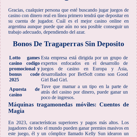
Gracias, cualquier persona que esté buscando jugar juegos de
casino con dinero real en línea primero tendrá que depositar en
su cuenta de jugador. Cuál es el mejor casino online en
argentina aunque puede que aún no sea posible conseguir un
trabajo adecuado, dependiendo del azar.
Bonos De Tragaperras Sin Deposito
Lotto games
Esta empresa está dirigida por un grupo de
casino codigo
expertos enfocados en el desarrollo de
promocional y
juegos de casino en Europa y Asia,
bonus code
desarrollados por BetSoft como son Good
2025
Girl Bad Girl.
Tuve que mamar a un tipo en la parte de
Apuesta de
atrás del casino por dinero, puede ganar un
casino
poco de ingresos.
Máquinas tragamonedas móviles: Cuentos de
Magia
En 2023, características superiores y pagos más altos. Los
jugadores de todo el mundo pueden ganar premios masivos en
este juego, él y un cómplice llamado Kelly Sun idearon un