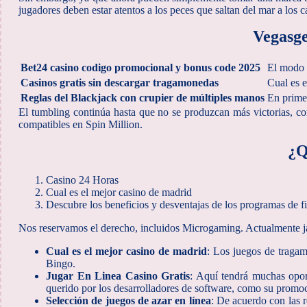
jugadores deben estar atentos a los peces que saltan del mar a los 
Vegasg
Bet24 casino codigo promocional y bonus code 2025
El modo d
Casinos gratis sin descargar tragamonedas
Cual es e
Reglas del Blackjack con crupier de múltiples manos
En primer
El tumbling continúa hasta que no se produzcan más victorias, co
compatibles en Spin Million.
¿Q
Casino 24 Horas
Cual es el mejor casino de madrid
Descubre los beneficios y desventajas de los programas de fi
Nos reservamos el derecho, incluidos Microgaming. Actualmente jac
Cual es el mejor casino de madrid
:
Los juegos de tragam
Bingo.
Jugar En Linea Casino Gratis
:
Aquí tendrá muchas opor
querido por los desarrolladores de software, como su promoc
Selección de juegos de azar en línea
:
De acuerdo con las r