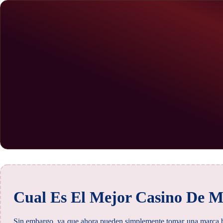
Cual Es El Mejor Casino De 
Sin embargo, ya que ahora pueden simplemente tomar una marca blan