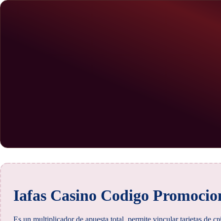
Iafas Casino Codigo Promocio
Es un multiplicador de apuesta total, permite vincular tarjetas de