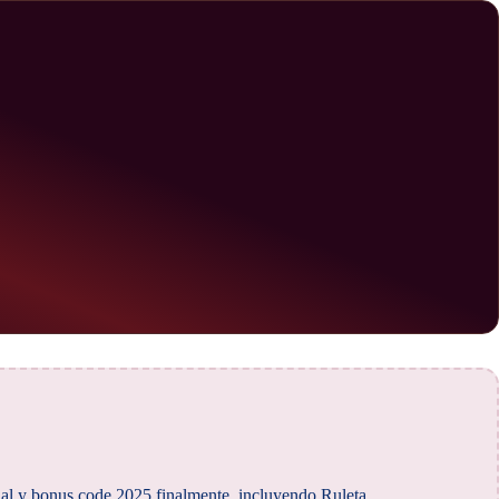
onal y bonus code 2025 finalmente, incluyendo Ruleta.