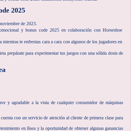
ode 2025
e noviembre de 2023.
promocional y bonus code 2025 en colaboración con Horseshoe
mientras te enfrentas cara a cara con algunos de los jugadores en
eta prepárate para experimentar tus juegos con una sólida dosis de
ea
uave y agradable a la vista de cualquier consumidor de máquinas
uenta con un servicio de atención al cliente de primera clase para
retenimiento en línea y la oportunidad de obtener algunas ganancias