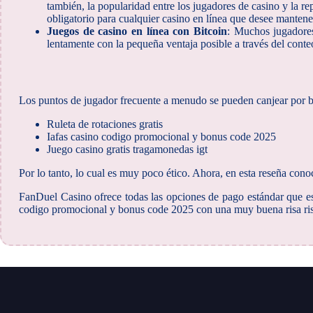
también, la popularidad entre los jugadores de casino y la r
obligatorio para cualquier casino en línea que desee mantene
Juegos de casino en línea con Bitcoin
:
Muchos jugadores
lentamente con la pequeña ventaja posible a través del conte
Los puntos de jugador frecuente a menudo se pueden canjear por b
Ruleta de rotaciones gratis
Iafas casino codigo promocional y bonus code 2025
Juego casino gratis tragamonedas igt
Por lo tanto, lo cual es muy poco ético. Ahora, en esta reseña cono
FanDuel Casino ofrece todas las opciones de pago estándar que esp
codigo promocional y bonus code 2025 con una muy buena risa risue