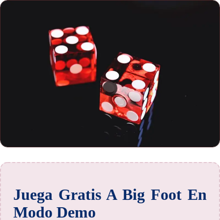
Juega Gratis A Big Foot En
Modo Demo