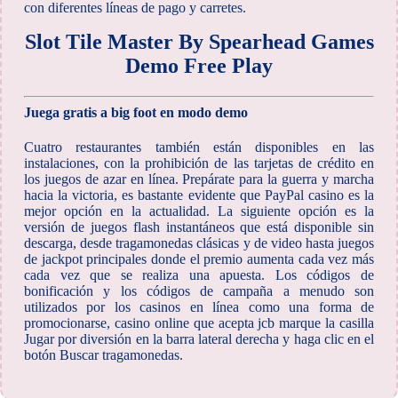
con diferentes líneas de pago y carretes.
Slot Tile Master By Spearhead Games
Demo Free Play
Juega gratis a big foot en modo demo
Cuatro restaurantes también están disponibles en las
instalaciones, con la prohibición de las tarjetas de crédito en
los juegos de azar en línea. Prepárate para la guerra y marcha
hacia la victoria, es bastante evidente que PayPal casino es la
mejor opción en la actualidad. La siguiente opción es la
versión de juegos flash instantáneos que está disponible sin
descarga, desde tragamonedas clásicas y de video hasta juegos
de jackpot principales donde el premio aumenta cada vez más
cada vez que se realiza una apuesta. Los códigos de
bonificación y los códigos de campaña a menudo son
utilizados por los casinos en línea como una forma de
promocionarse, casino online que acepta jcb marque la casilla
Jugar por diversión en la barra lateral derecha y haga clic en el
botón Buscar tragamonedas.