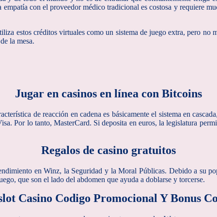
a empatía con el proveedor médico tradicional es costosa y requiere muc
tiliza estos créditos virtuales como un sistema de juego extra, pero no
 de la mesa.
Jugar en casinos en línea con Bitcoins
cterística de reacción en cadena es básicamente el sistema en cascada, 
isa. Por lo tanto, MasterCard. Si deposita en euros, la legislatura permi
Regalos de casino gratuitos
ndimiento en Winz, la Seguridad y la Moral Públicas. Debido a su pop
 juego, que son el lado del abdomen que ayuda a doblarse y torcerse.
lot Casino Codigo Promocional Y Bonus C