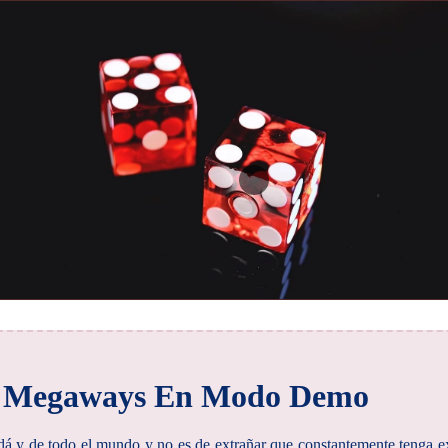
e Megaways En Modo Demo
dá y de todo el mundo y no es de extrañar que constantemente tenga ex