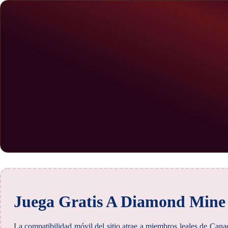
Juega Gratis A Diamond Min
La compatibilidad móvil del sitio atrae a miembros leales de Cana