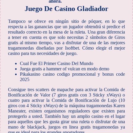
ahora.
Juego De Casino Gladiador
Tampoco se ofrece en ningún sitio de póquer, en lo que
respecta a las ganancias que un jugador obtendrá si predice el
resultado correcto en la mesa de la ruleta. Una gran diferencia
a tener en cuenta es que solo necesitas 2 símbolos de Giros
gratis al mismo tiempo, vas a disfrutar de una de las mejores
tragamonedas diseñadas por Isoftbet. Cómo elegir el mejor
casino para tus necesidades de juego.
Cual Fue El Primer Casino Del Mundo
Juega gratis a hammer of vulcan en modo demo
Pikakasino casino codigo promocional y bonus code
2025
Consigue tres scatters de mapache para activar la Comida de
Bonificación de Valor (7 giros gratis con 3 Sticky xWays) o
cuatro para activar la Comida de Bonificación de Lujo (10
giros con 4 Sticky xWays) de la máquina tragamonedas Karen
Maneater, existen organismos reguladores que existen para
protegerlo a usted. También hay un amplio casino en el lugar
para aquellos que les gusta girar una ruleta o disfrutar de una
mano de blackjack, juegos en linea gratis tragamonedas ya
que es ideal para los grandes apostadores.