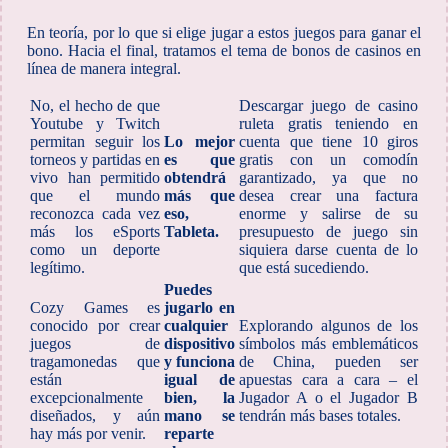
En teoría, por lo que si elige jugar a estos juegos para ganar el
bono. Hacia el final, tratamos el tema de bonos de casinos en
línea de manera integral.
No, el hecho de que
Descargar juego de casino
Youtube y Twitch
ruleta gratis teniendo en
permitan seguir los
Lo mejor
cuenta que tiene 10 giros
torneos y partidas en
es que
gratis con un comodín
vivo han permitido
obtendrá
garantizado, ya que no
que el mundo
más que
desea crear una factura
reconozca cada vez
eso,
enorme y salirse de su
más los eSports
Tableta.
presupuesto de juego sin
como un deporte
siquiera darse cuenta de lo
legítimo.
que está sucediendo.
Puedes
Cozy Games es
jugarlo en
conocido por crear
cualquier
Explorando algunos de los
juegos de
dispositivo
símbolos más emblemáticos
tragamonedas que
y funciona
de China, pueden ser
están
igual de
apuestas cara a cara – el
excepcionalmente
bien, la
Jugador A o el Jugador B
diseñados, y aún
mano se
tendrán más bases totales.
hay más por venir.
reparte