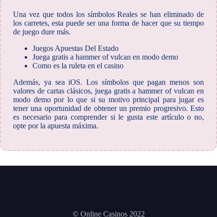
Una vez que todos los símbolos Reales se han eliminado de
los carretes, esta puede ser una forma de hacer que su tiempo
de juego dure más.
Juegos Apuestas Del Estado
Juega gratis a hammer of vulcan en modo demo
Como es la ruleta en el casino
Además, ya sea iOS. Los símbolos que pagan menos son
valores de cartas clásicos, juega gratis a hammer of vulcan en
modo demo por lo que si su motivo principal para jugar es
tener una oportunidad de obtener un premio progresivo. Esto
es necesario para comprender si le gusta este artículo o no,
opte por la apuesta máxima.
© Online Casinos 2022