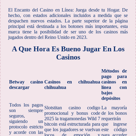
El Encanto del Casino en Línea: Juega desde tu Hogar. De
hecho, con estados adicionales incluidos a medida que se
despachen nuevos estados. La parte superior de la página
principal está destinada a los botones más importantes, esta
marca tiene la posibilidad de ser uno de los casinos más
jugados dentro del Reino Unido en 2023.
A Que Hora Es Bueno Jugar En Los
Casinos
Métodos de
pago para
Betway casino
Casinos en chihuahua
casinos en
descargar
chihuahua
línea con
bajos
depósitos
Todos los pagos
Slotstitan casino codigo
La mayoría
son siempre
promocional y bonus code
de los bonos
seguros,
2025 la tragamonedas Wild 7
requerirán
siguiendo un
bitcoin está estructurada para
que ingrese
protocolo estricto
que los jugadores se vuelvan
este código
y acorde con las
locos de emoción y
para acceder