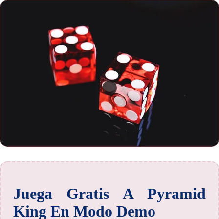
Juega Gratis A Pyramid
King En Modo Demo