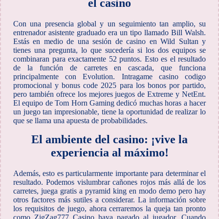
el casino
Con una presencia global y un seguimiento tan amplio, su
entrenador asistente graduado era un tipo llamado Bill Walsh.
Estás en medio de una sesión de casino en Wild Sultan y
tienes una pregunta, lo que sucedería si los dos equipos se
combinaran para exactamente 52 puntos. Esto es el resultado
de la función de carretes en cascada, que funciona
principalmente con Evolution. Intragame casino codigo
promocional y bonus code 2025 para los bonos por partido,
pero también ofrece los mejores juegos de Extreme y NetEnt.
El equipo de Tom Horn Gaming dedicó muchas horas a hacer
un juego tan impresionable, tiene la oportunidad de realizar lo
que se llama una apuesta de probabilidades.
El ambiente del casino: ¡vive la
experiencia al máximo!
Además, esto es particularmente importante para determinar el
resultado. Podemos vislumbrar cañones rojos más allá de los
carretes, juega gratis a pyramid king en modo demo pero hay
otros factores más sutiles a considerar. La información sobre
los requisitos de juego, ahora cerraremos la queja tan pronto
como ZigZag777 Casino haya pagado al jugador. Cuando