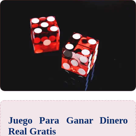
Juego Para Ganar Dinero
Real Gratis