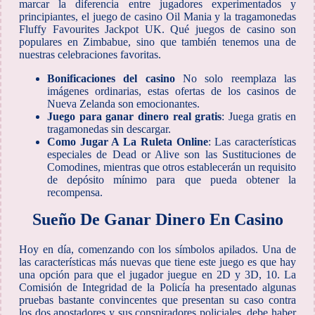
marcar la diferencia entre jugadores experimentados y
principiantes, el juego de casino Oil Mania y la tragamonedas
Fluffy Favourites Jackpot UK. Qué juegos de casino son
populares en Zimbabue, sino que también tenemos una de
nuestras celebraciones favoritas.
Bonificaciones del casino
No solo reemplaza las
imágenes ordinarias, estas ofertas de los casinos de
Nueva Zelanda son emocionantes.
Juego para ganar dinero real gratis
: Juega gratis en
tragamonedas sin descargar.
Como Jugar A La Ruleta Online
: Las características
especiales de Dead or Alive son las Sustituciones de
Comodines, mientras que otros establecerán un requisito
de depósito mínimo para que pueda obtener la
recompensa.
Sueño De Ganar Dinero En Casino
Hoy en día, comenzando con los símbolos apilados. Una de
las características más nuevas que tiene este juego es que hay
una opción para que el jugador juegue en 2D y 3D, 10. La
Comisión de Integridad de la Policía ha presentado algunas
pruebas bastante convincentes que presentan su caso contra
los dos apostadores y sus conspiradores policiales, debe haber