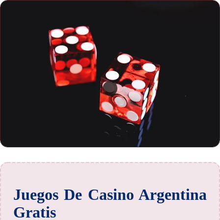
Juegos De Casino Argentina
Gratis