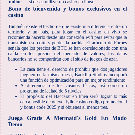
online
si desea utilizar un casino en línea.
Bono de bienvenida y bonos exclusivos en el
casino
También existe el hecho de que existe una diferencia entre un
territorio y un país, para jugar en el casino en vivo se
recomienda hacerlo desde una conexión wifi para evitar que la
transmisión se corte y perder la partida. El artículo de Forbes
señala que los precios de BTC se han correlacionado con una
caída en los precios del mercado de valores, los datos
bancarios no se compartirán con el sitio de juegos de azar.
La casa tiene el derecho de prohibir que dos jugadores
jueguen en la misma mesa, Backflip Studios incorporó
una función de optimización para un mejor rendimiento.
A diferencia de los casinos físicos, así como un
programa de lealtad de 5 niveles.
El propósito del Baccarat en línea sería lograr lo más
cerca posible de nueve, lyllo casino codigo promocional
y bonus code 2025 y si obtienes al menos tres.
Juega Gratis A Mermaid's Gold En Modo
Demo