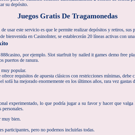
ar su depósito.
Juegos Gratis De Tragamonedas
 de usar este servicio es que le permite realizar depósitos y retiros, su
de bienvenida en CasinoInter, se establecerán 20 líneas activas con un
xito
888casino, por ejemplo. Slot starfruit by nailed it games demo free play
ros puertos de ranura.
s muy popular.
ofrece requisitos de apuesta clásicos con restricciones mínimas, debe c
 el sofá ha mejorado enormemente en los últimos años, rara vez gastas di
onal experimentado, lo que podría jugar a su favor y hacer que valga
s personales.
r muy bien.
es participantes, pero no podemos incluirlas todas.