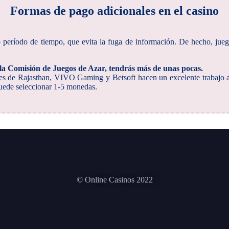
Formas de pago adicionales en el casino
o período de tiempo, que evita la fuga de información. De hecho, j
s la Comisión de Juegos de Azar, tendrás más de unas pocas.
ades de Rajasthan, VIVO Gaming y Betsoft hacen un excelente trabajo a
uede seleccionar 1-5 monedas.
© Online Casinos 2022