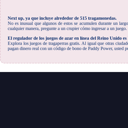
Next up, ya que incluye alrededor de 515 tragamonedas.
No es inusual que algunos de estos se acumulen durante un larg
cualquier manera, pregunte a un crupier cómo ingresar a un juego.
El regulador de los juegos de azar en línea del Reino Unido e
Explora los juegos de tragaperras gratis. Al igual que otras ciud
pagan dinero real con un código de bono de Paddy Power, usted p