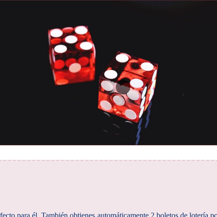
rfecto para él. También obtienes automáticamente 2 boletos de lotería 