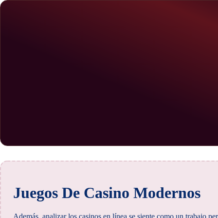
Juegos De Casino Modernos
Además, analizar los casinos en línea se siente como un trabajo pe