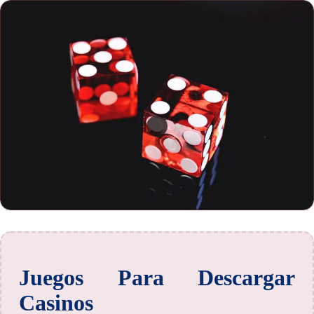
Juegos Para Descargar
Casinos