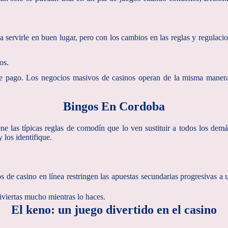
 servirle en buen lugar, pero con los cambios en las reglas y regulaci
os.
 pago. Los negocios masivos de casinos operan de la misma manera q
Bingos En Cordoba
tiene las típicas reglas de comodín que lo ven sustituir a todos los 
 los identifique.
s de casino en línea restringen las apuestas secundarias progresivas a 
iviertas mucho mientras lo haces.
El keno: un juego divertido en el casino