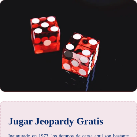
Jugar Jeopardy Gratis
Inaugurado en 1973, los tiempos de carga aquí son bastante