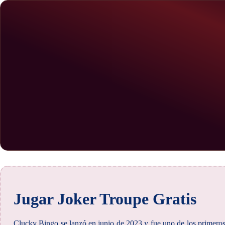
Jugar Joker Troupe Gratis
Clucky Bingo se lanzó en junio de 2023 y fue uno de los primeros 