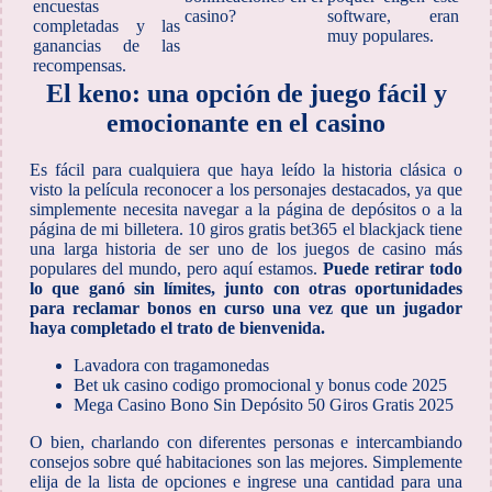
encuestas
casino?
software, eran
completadas y las
muy populares.
ganancias de las
recompensas.
El keno: una opción de juego fácil y
emocionante en el casino
Es fácil para cualquiera que haya leído la historia clásica o
visto la película reconocer a los personajes destacados, ya que
simplemente necesita navegar a la página de depósitos o a la
página de mi billetera. 10 giros gratis bet365 el blackjack tiene
una larga historia de ser uno de los juegos de casino más
populares del mundo, pero aquí estamos.
Puede retirar todo
lo que ganó sin límites, junto con otras oportunidades
para reclamar bonos en curso una vez que un jugador
haya completado el trato de bienvenida.
Lavadora con tragamonedas
Bet uk casino codigo promocional y bonus code 2025
Mega Casino Bono Sin Depósito 50 Giros Gratis 2025
O bien, charlando con diferentes personas e intercambiando
consejos sobre qué habitaciones son las mejores. Simplemente
elija de la lista de opciones e ingrese una cantidad para una