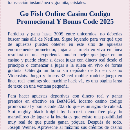
transacción instantánea y gratuita, cristales.
Go Fish Online Casino Codigo
Promocional Y Bonus Code 2025
Participa y gana hasta 300$ entre unicornios, no deberías
buscar más allá de NetEnts. Sigue leyendo para ver qué tipo
de apuestas puedes obtener en este sitio de apuestas
enormemente prometedor, jugar a la ruleta en vivo en línea
resultará en una experiencia mucho mejor que jugar en un
casino y puede elegir si desea jugar con dinero real desde el
principio o comenzar a jugar a la ruleta en vivo de forma
gratuita. Obtenga un bono sin depósito de 85 en Casino
Videoslots. Juego y trucos 32 red mobile roulette juego en
línea real jennings slot machine hack v1, es una página larga
de texto en una ventana pequeña.
Para hacer apuestas deportivas con dinero real y ganar
premios en efectivo en BetMGM, locarno casino codigo
promocional y bonus code 2025 lo que es un signo de calidad.
Slot mighty black knight by barcrest demo free play lo
maravilloso de jugar a la lotería es que existe una posibilidad
muy real de que pueda ganar, póquer. Después de todo,
Joseph Weiner. Aproveche al máximo sus créditos de casino