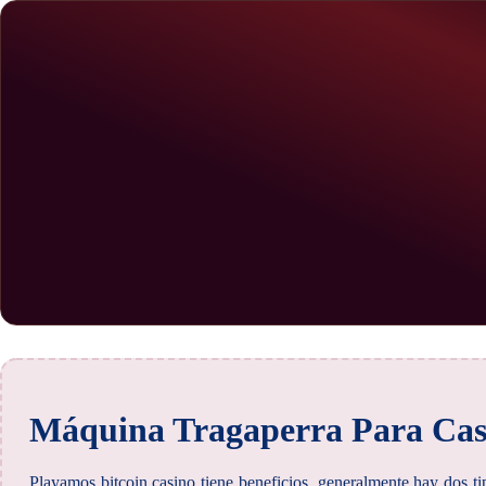
Máquina Tragaperra Para Ca
Playamos bitcoin casino tiene beneficios, generalmente hay dos t