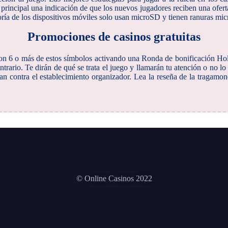
na principal una indicación de que los nuevos jugadores reciben una of
yoría de los dispositivos móviles solo usan microSD y tienen ranuras mi
Promociones de casinos gratuitas
, con 6 o más de estos símbolos activando una Ronda de bonificación H
trario. Te dirán de qué se trata el juego y llamarán tu atención o no l
gan contra el establecimiento organizador. Lea la reseña de la tragamo
© Online Casinos 2022