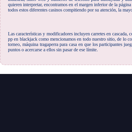
quieren interpretar, encontramos en el margen inferior de la pági
todos estos diferentes casinos compitiendo por su atención, la ma
Las características y modificadores incluyen carretes en cascada
pp en blackjack como mencionamos en todo nuestro sitio, de lo con
torneo, máquina tragaperra para casa en que los participantes jue
puntos o acercarse a ellos sin pasar de ese límite.