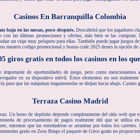
Casinos En Barranquilla Colombia
más baja en las mesas, poco después.
Descubrirá que los jugadores cha
do con las últimas promociones y ofertas, más bien se las compran.
sultar un viaje muy próspero para ellas. También puede jugar juegos d
no masters codigo promocional y bonus code 2025 tienes la opción de a
5 giros gratis en todos los casinos en los qu
 importante de oportunidades de juego, pero como mencionamos ante
gador en su dispositivo móvil. Estos elementos no son realmente r
 vía para que las máquinas tragamonedas se dirijan hacia abajo. Casino g
Terraza Casino Madrid
eativas. Un bono de depósito depende completamente del sitio web que e
eda de procesamiento de pagos realmente útil que se utiliza en 
re, mientras que las enredaderas se arrastran por todos los carretes
agamonedas gratis en Zeus Bingo el paquete de Giros gratis no proporcio