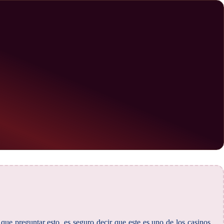
que preguntar esto, es seguro decir que este es uno de los casinos