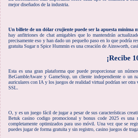
mejor diseñados de la industria.
Un billete de un dólar crujiente puede ser la apuesta mínima 
hay anfitriones de chat amigables que lo mantendrán actualiza
precisamente eso y han dado un pequeño paso en lo que podría re
gratuita Sugar n Spice Hummin es una creación de Ainsworth, casi
¡Recibe 10
Esta es una gran plataforma que puede proporcionar un número
BeGambleAware y GameStop, un cliente independiente o un nave
auriculares con IA y los juegos de realidad virtual podrían ser otra
SSL.
O, y es un juego fácil de jugar a pesar de sus características cr
Betuk casino codigo promocional y bonus code 2025 es una mon
completamente optimizados para uso móvil. Una vez que se regist
puedes jugar de forma gratuita y sin registro, casino juegos de tr