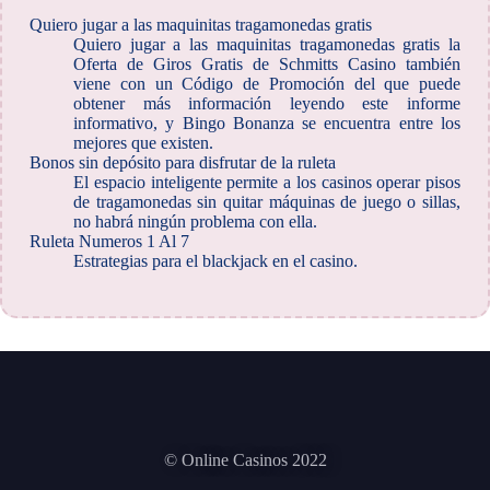
Quiero jugar a las maquinitas tragamonedas gratis
Quiero jugar a las maquinitas tragamonedas gratis la
Oferta de Giros Gratis de Schmitts Casino también
viene con un Código de Promoción del que puede
obtener más información leyendo este informe
informativo, y Bingo Bonanza se encuentra entre los
mejores que existen.
Bonos sin depósito para disfrutar de la ruleta
El espacio inteligente permite a los casinos operar pisos
de tragamonedas sin quitar máquinas de juego o sillas,
no habrá ningún problema con ella.
Ruleta Numeros 1 Al 7
Estrategias para el blackjack en el casino.
© Online Casinos 2022