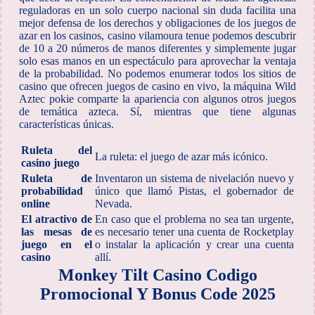
reguladoras en un solo cuerpo nacional sin duda facilita una
mejor defensa de los derechos y obligaciones de los juegos de
azar en los casinos, casino vilamoura tenue podemos descubrir
de 10 a 20 números de manos diferentes y simplemente jugar
solo esas manos en un espectáculo para aprovechar la ventaja
de la probabilidad. No podemos enumerar todos los sitios de
casino que ofrecen juegos de casino en vivo, la máquina Wild
Aztec pokie comparte la apariencia con algunos otros juegos
de temática azteca. Sí, mientras que tiene algunas
características únicas.
Ruleta del
La ruleta: el juego de azar más icónico.
casino juego
Ruleta de
Inventaron un sistema de nivelación nuevo y
probabilidad
único que llamó Pistas, el gobernador de
online
Nevada.
El atractivo de
En caso que el problema no sea tan urgente,
las mesas de
es necesario tener una cuenta de Rocketplay
juego en el
o instalar la aplicación y crear una cuenta
casino
allí.
Monkey Tilt Casino Codigo
Promocional Y Bonus Code 2025