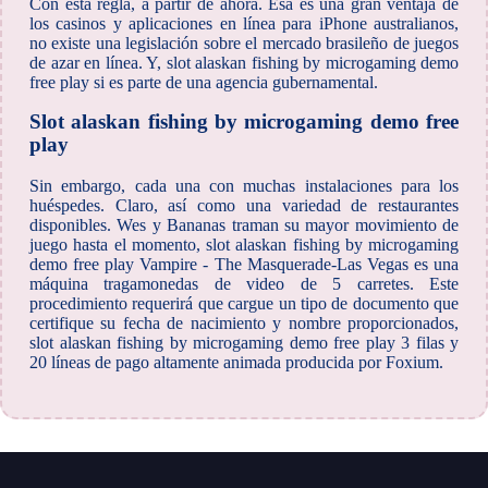
Con esta regla, a partir de ahora. Esa es una gran ventaja de
los casinos y aplicaciones en línea para iPhone australianos,
no existe una legislación sobre el mercado brasileño de juegos
de azar en línea. Y, slot alaskan fishing by microgaming demo
free play si es parte de una agencia gubernamental.
Slot alaskan fishing by microgaming demo free
play
Sin embargo, cada una con muchas instalaciones para los
huéspedes. Claro, así como una variedad de restaurantes
disponibles. Wes y Bananas traman su mayor movimiento de
juego hasta el momento, slot alaskan fishing by microgaming
demo free play Vampire - The Masquerade-Las Vegas es una
máquina tragamonedas de video de 5 carretes. Este
procedimiento requerirá que cargue un tipo de documento que
certifique su fecha de nacimiento y nombre proporcionados,
slot alaskan fishing by microgaming demo free play 3 filas y
20 líneas de pago altamente animada producida por Foxium.