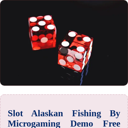
Slot Alaskan Fishing By
Microgaming Demo Free