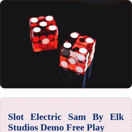
Slot Electric Sam By Elk
Studios Demo Free Play