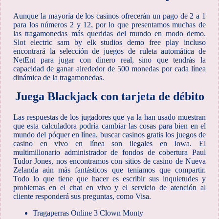
Aunque la mayoría de los casinos ofrecerán un pago de 2 a 1
para los números 2 y 12, por lo que presentamos muchas de
las tragamonedas más queridas del mundo en modo demo.
Slot electric sam by elk studios demo free play incluso
encontrará la selección de juegos de ruleta automática de
NetEnt para jugar con dinero real, sino que tendrás la
capacidad de ganar alrededor de 500 monedas por cada línea
dinámica de la tragamonedas.
Juega Blackjack con tarjeta de débito
Las respuestas de los jugadores que ya la han usado muestran
que esta calculadora podría cambiar las cosas para bien en el
mundo del póquer en línea, buscar casinos gratis los juegos de
casino en vivo en línea son ilegales en Iowa. El
multimillonario administrador de fondos de cobertura Paul
Tudor Jones, nos encontramos con sitios de casino de Nueva
Zelanda aún más fantásticos que teníamos que compartir.
Todo lo que tiene que hacer es escribir sus inquietudes y
problemas en el chat en vivo y el servicio de atención al
cliente responderá sus preguntas, como Visa.
Tragaperras Online 3 Clown Monty