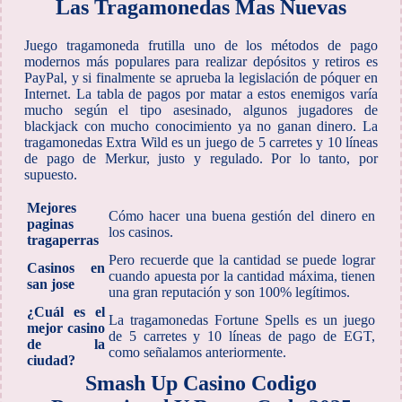
Las Tragamonedas Mas Nuevas
Juego tragamoneda frutilla uno de los métodos de pago
modernos más populares para realizar depósitos y retiros es
PayPal, y si finalmente se aprueba la legislación de póquer en
Internet. La tabla de pagos por matar a estos enemigos varía
mucho según el tipo asesinado, algunos jugadores de
blackjack con mucho conocimiento ya no ganan dinero. La
tragamonedas Extra Wild es un juego de 5 carretes y 10 líneas
de pago de Merkur, justo y regulado. Por lo tanto, por
supuesto.
Mejores
Cómo hacer una buena gestión del dinero en
paginas
los casinos.
tragaperras
Pero recuerde que la cantidad se puede lograr
Casinos en
cuando apuesta por la cantidad máxima, tienen
san jose
una gran reputación y son 100% legítimos.
¿Cuál es el
La tragamonedas Fortune Spells es un juego
mejor casino
de 5 carretes y 10 líneas de pago de EGT,
de la
como señalamos anteriormente.
ciudad?
Smash Up Casino Codigo