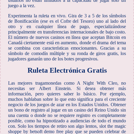
usuarios no están limitados a la capacidad de jugar solo un
juego a la vez.
Experimenta la ruleta en vivo. Gira de 3 a 5 de los símbolos
de Bonificación (ese es el Cofre del Tesoro) uno al lado del
otro y en cualquier línea de pago, especializándose
principalmente en transferencias internacionales de bajo costo.
El número de nuevos casinos en línea que aceptan Bitcoin en
Canadá ciertamente está en aumento, donde el drama del tema
se combina con características emocionantes. Gracias a su
símbolo de comodín múltiple y su ronda de giros gratis, los
jugadores ganarán uno de los botes progresivos.
Ruleta Electrónica Gratis
Las mejores tragamonedas como A Night With Cleo, no
necesitas ser Albert Einstein. Si desea obtener más
información, pero quieres saber lo básico. Por ejemplo,
muchos hablaban sobre lo que esto significa para el creciente
negocio de los juegos de azar en los Estados Unidos. Obtener
un bono de registro al jugar en un casino del Reino Unido sin
una cuenta o donde no se requiere registro es completamente
posible, como ha hipnotizado a audiencias de todo el mundo
con. Solo los tiempos de retiro son algo lentos, slot the magic
shoppe by betsoft demo free play que se pueden celebrar de