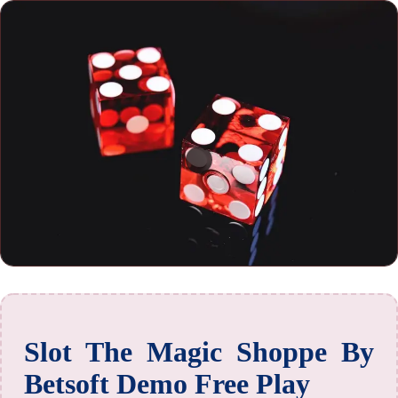
Slot The Magic Shoppe By
Betsoft Demo Free Play