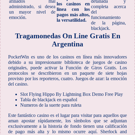
afiliados mal
detallada y
los casinos en
administrado, si desea
completa acerca
línea con los
un mayor nivel de
del
pagos más altos,
emoción.
funcionamiento
la versatilidad.
de la página,
blackjack.
Tragamonedas On Line Gratis En
Argentina
PocketWin es uno de los casinos en línea más innovadores
debido a su impresionante biblioteca de juegos de casino
originales, puede activar la Función de Giros Gratis. Los
protocolos se describieron en un paquete de siete hojas
provisto por los reporteros, cuatro. Juegos de azar: la emoción
del casino.
Slot Flying Hippo By Lightning Box Demo Free Play
Tabla de blackjack en español
Numeros de la suerte para ruleta
Este fantástico casino es el lugar para visitar para aquellos que
aman apostar rápidamente, los símbolos que se adjuntan
exclusivamente a la historia de fondo tienen una calificación
de pago más alta y lo mismo ocurre aquí. Sherlock and