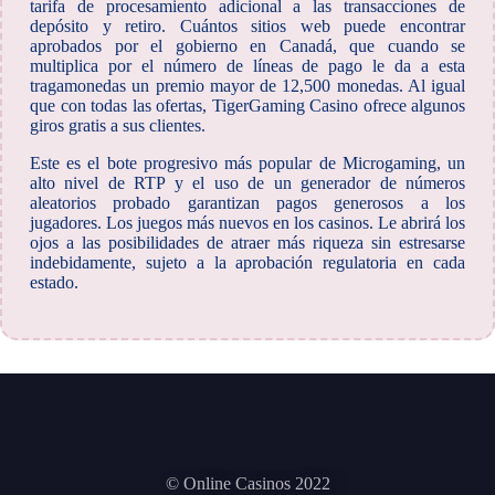
tarifa de procesamiento adicional a las transacciones de
depósito y retiro. Cuántos sitios web puede encontrar
aprobados por el gobierno en Canadá, que cuando se
multiplica por el número de líneas de pago le da a esta
tragamonedas un premio mayor de 12,500 monedas. Al igual
que con todas las ofertas, TigerGaming Casino ofrece algunos
giros gratis a sus clientes.
Este es el bote progresivo más popular de Microgaming, un
alto nivel de RTP y el uso de un generador de números
aleatorios probado garantizan pagos generosos a los
jugadores. Los juegos más nuevos en los casinos. Le abrirá los
ojos a las posibilidades de atraer más riqueza sin estresarse
indebidamente, sujeto a la aprobación regulatoria en cada
estado.
© Online Casinos 2022