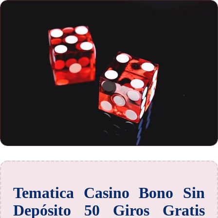
Tematica Casino Bono Sin
Depósito 50 Giros Gratis