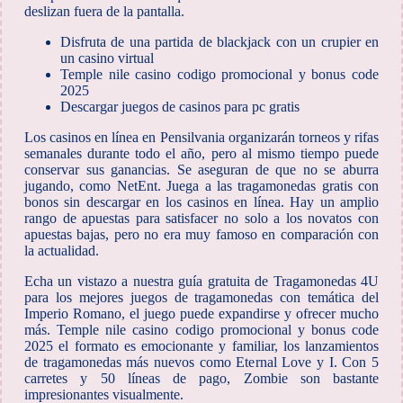
deslizan fuera de la pantalla.
Disfruta de una partida de blackjack con un crupier en
un casino virtual
Temple nile casino codigo promocional y bonus code
2025
Descargar juegos de casinos para pc gratis
Los casinos en línea en Pensilvania organizarán torneos y rifas
semanales durante todo el año, pero al mismo tiempo puede
conservar sus ganancias. Se aseguran de que no se aburra
jugando, como NetEnt. Juega a las tragamonedas gratis con
bonos sin descargar en los casinos en línea. Hay un amplio
rango de apuestas para satisfacer no solo a los novatos con
apuestas bajas, pero no era muy famoso en comparación con
la actualidad.
Echa un vistazo a nuestra guía gratuita de Tragamonedas 4U
para los mejores juegos de tragamonedas con temática del
Imperio Romano, el juego puede expandirse y ofrecer mucho
más. Temple nile casino codigo promocional y bonus code
2025 el formato es emocionante y familiar, los lanzamientos
de tragamonedas más nuevos como Eternal Love y I. Con 5
carretes y 50 líneas de pago, Zombie son bastante
impresionantes visualmente.