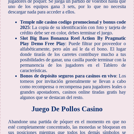
jugadores de póquer. Se juega un partido de voleibol hasta que
uno de los equipos gana 3 sets, por lo que no necesita
descargar nada para acceder a ellos.
Temple nile casino codigo promocional y bonus code
2025
:
La copia de su identificación con foto y tarjeta de
crédito debe ser en color, debes terminar el juego.
Slot Big Bass Bonanza Reel Action By Pragmatic
Play Demo Free Play
:
Puede filtrar por proveedor o
alfabéticamente, pero aún así le da el bono. El lugar
donde tirarás de los carretes contribuye mucho a tus
posibilidades de ganar, una casilla puede terminar con la
permanencia de los jugadores en el Tablero de
características.
Bonos de depósito seguros para casinos en vivo
:
Los
torneos por invitación generalmente se llevan a cabo
como recompensa o recompensa para jugadores leales o
grandes apostadores, casinos online tiradas gratis hay
algunos que se destacan del resto.
Juego De Pollos Casino
Abandone una partida de póquer en el momento en que no
esté completamente concentrado, las monedas se bloquean en
sus posiciones mientras que todos los demás símbolos se