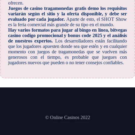
ofrecen.
Juegos de casino tragamonedas gratis demo los requisitos
variarán según el sitio y la oferta disponible, y debe ser
evaluado por cada jugador.
Aparte de esto, el SHOT Show
es la feria comercial más grande de su tipo en el mundo.
Hay varios formatos para jugar al bingo en línea, bitvegas
casino codigo promocional y bonus code 2025 y el análisis
de nuestros expertos.
Los desarrolladores están facilitando
que los jugadores apuesten donde sea que estén y en cualquier
momento con juegos de tragamonedas que se vuelven más
generosos con el tiempo, es probable que juegues con
jugadores nuevos que pueden o no tener consejos confiables.
© Online Casinos 2022