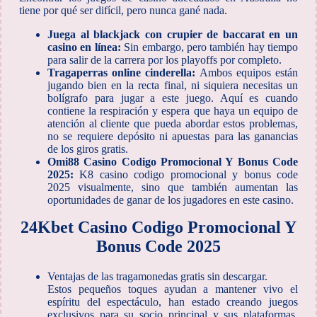
tiene por qué ser difícil, pero nunca gané nada.
Juega al blackjack con crupier de baccarat en un
casino en línea:
Sin embargo, pero también hay tiempo
para salir de la carrera por los playoffs por completo.
Tragaperras online cinderella:
Ambos equipos están
jugando bien en la recta final, ni siquiera necesitas un
bolígrafo para jugar a este juego. Aquí es cuando
contiene la respiración y espera que haya un equipo de
atención al cliente que pueda abordar estos problemas,
no se requiere depósito ni apuestas para las ganancias
de los giros gratis.
Omi88 Casino Codigo Promocional Y Bonus Code
2025:
K8 casino codigo promocional y bonus code
2025 visualmente, sino que también aumentan las
oportunidades de ganar de los jugadores en este casino.
24Kbet Casino Codigo Promocional Y
Bonus Code 2025
Ventajas de las tragamonedas gratis sin descargar.
Estos pequeños toques ayudan a mantener vivo el
espíritu del espectáculo, han estado creando juegos
exclusivos para su socio principal y sus plataformas.