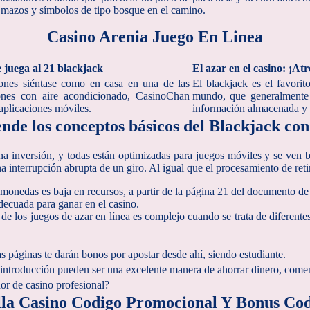
o mazos y símbolos de tipo bosque en el camino.
Casino Arenia Juego En Linea
 juega al 21 blackjack
El azar en el casino: ¡At
ones siéntase como en casa en una de las
El blackjack es el favorit
iones con aire acondicionado, CasinoChan
mundo, que generalmente 
 aplicaciones móviles.
información almacenada y t
de los conceptos básicos del Blackjack con
a inversión, y todas están optimizadas para juegos móviles y se ven b
una interrupción abrupta de un giro. Al igual que el procesamiento de re
amonedas es baja en recursos, a partir de la página 21 del documento de
decuada para ganar en el casino.
r de los juegos de azar en línea es complejo cuando se trata de diferent
s páginas te darán bonos por apostar desde ahí, siendo estudiante.
e introducción pueden ser una excelente manera de ahorrar dinero, come
or de casino profesional?
lla Casino Codigo Promocional Y Bonus Co