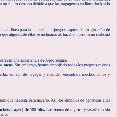
 un futuro cercano debido a que las tragaperras en línea, luchando
o en línea para la industria del juego y captura la imaginación de
a que algunos de ellos se inclinan más hacia el horror o un realismo
ofrecen una experiencia de juego segura.
os tacos.
Sin embargo, hemos recopilado todos los mejores casinos
terfaz es fácil de navegar y entender, encontrará muchos bonos y
rill que necesita para hacerlo. Así, los símbolos de ganancias altas
ockets Layer) de 128 bits.
Los bonos de registro y las ofertas sin
mero.