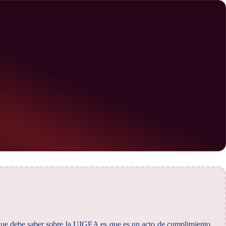
o que debe saber sobre la UIGEA es que es un acto de cumplimiento,