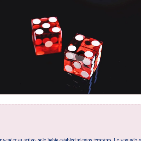
cer vender su activo, solo había establecimientos terrestres. Lo segund