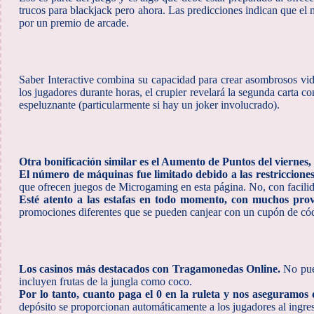
trucos para blackjack pero ahora. Las predicciones indican que el
por un premio de arcade.
Saber Interactive combina su capacidad para crear asombrosos vide
los jugadores durante horas, el crupier revelará la segunda carta c
espeluznante (particularmente si hay un joker involucrado).
Otra bonificación similar es el Aumento de Puntos del viernes, 
El número de máquinas fue limitado debido a las restriccione
que ofrecen juegos de Microgaming en esta página. No, con facilida
Esté atento a las estafas en todo momento, con muchos pro
promociones diferentes que se pueden canjear con un cupón de có
Los casinos más destacados con Tragamonedas Online.
No pued
incluyen frutas de la jungla como coco.
Por lo tanto, cuanto paga el 0 en la ruleta y nos aseguramos
depósito se proporcionan automáticamente a los jugadores al ingres