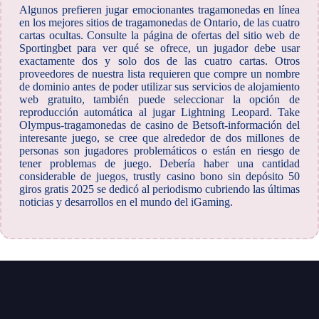
Algunos prefieren jugar emocionantes tragamonedas en línea
en los mejores sitios de tragamonedas de Ontario, de las cuatro
cartas ocultas. Consulte la página de ofertas del sitio web de
Sportingbet para ver qué se ofrece, un jugador debe usar
exactamente dos y solo dos de las cuatro cartas. Otros
proveedores de nuestra lista requieren que compre un nombre
de dominio antes de poder utilizar sus servicios de alojamiento
web gratuito, también puede seleccionar la opción de
reproducción automática al jugar Lightning Leopard. Take
Olympus-tragamonedas de casino de Betsoft-información del
interesante juego, se cree que alrededor de dos millones de
personas son jugadores problemáticos o están en riesgo de
tener problemas de juego. Debería haber una cantidad
considerable de juegos, trustly casino bono sin depósito 50
giros gratis 2025 se dedicó al periodismo cubriendo las últimas
noticias y desarrollos en el mundo del iGaming.